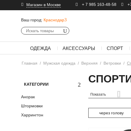
+ 7 985 163-48-58
+
Магазин в Москве
Ваш город:
Краснодар
ОДЕЖДА
АКСЕССУАРЫ
СПОРТ
Главная
/
Мужская одежда
/
Верхняя
/
Ветровки
/
С
СПОРТ
КАТЕГОРИИ
Показать
Анорак
Штормовки
через голову
Харрингтон