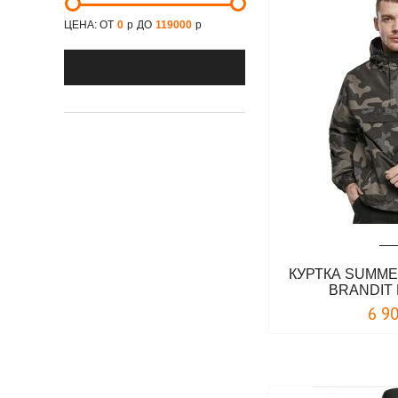
синий
ЦЕНА: ОТ
0
р
ДО
119000
р
темно-синий
темный камуфляж
фиолетовый
хаки
черно-красный
черный
КУРТКА SUMM
BRANDIT
6 9