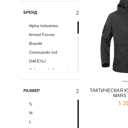
БРЕНД
Alpha Industries
Armed Forces
Brandit
Commando Ind.
DAFEYLI
Doberman's Aggressive
Erik and Sons
ESDY Tactical
ТАКТИЧЕСКАЯ К
РАЗМЕР
MARS 
Foersverd
5 2
S
Geo.Norway
M
Hooligan Streetwear
L
JET LAG