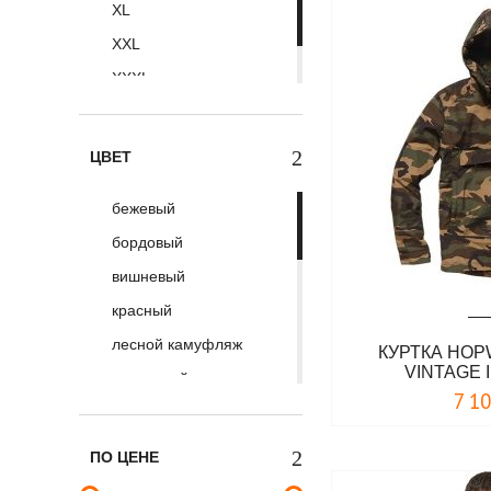
XL
Krakatau
XXL
LABEL23. Boxing
Connection
XXXL
Maraton
4XL
Max Fuchs
ЦВЕТ
Mil-Tec
Surplus
бежевый
Thor Steinar
бордовый
Urban Knights
вишневый
V/Works
красный
Vintage Industries
лесной камуфляж
КУРТКА HO
VINTAGE 
Белояр
оливковый
7 1
песочный
серо-зеленый
ПО ЦЕНЕ
серый