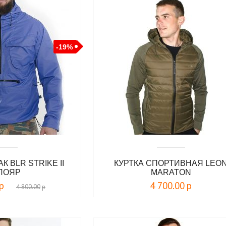
-19%
К BLR STRIKE II
КУРТКА СПОРТИВНАЯ LEO
ЛОЯР
MARATON
р
4 700.00
р
4 800.00
р