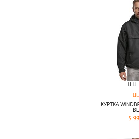
КУРТКА WINDB
B
5 9