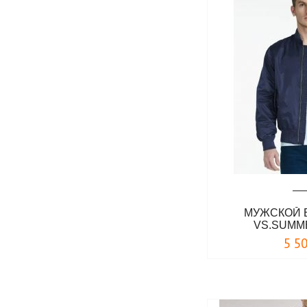
МУЖСКОЙ 
VS.SUMM
5 5