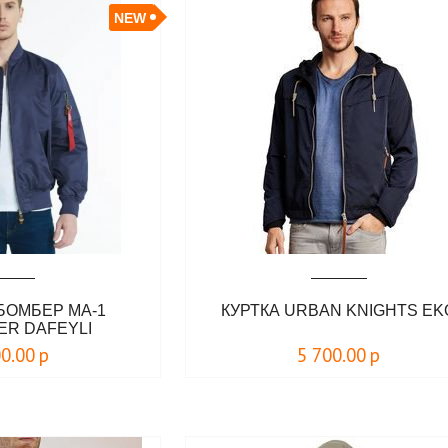
NEW
БОМБЕР MA-1
КУРТКА URBAN KNIGHTS EK
ER DAFEYLI
00.00
р
5 700.00
р