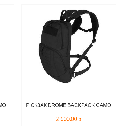
MO
РЮКЗАК DROME BACKPACK CAMO
2 600.00
р