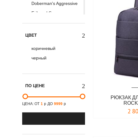
Doberman's Aggressive
Erik and Sons
ESDY Tactical
Fostex
ЦВЕТ
HighLander
коричневый
JMD
черный
Max Fuchs
Mil-Tec
MIXED BRANDS
ПО ЦЕНЕ
Tactical Frog
РЮКЗАК Д
Thor Steinar
ROCK
ЦЕНА: ОТ
1
р
ДО
9999
р
TIGERNU
2 8