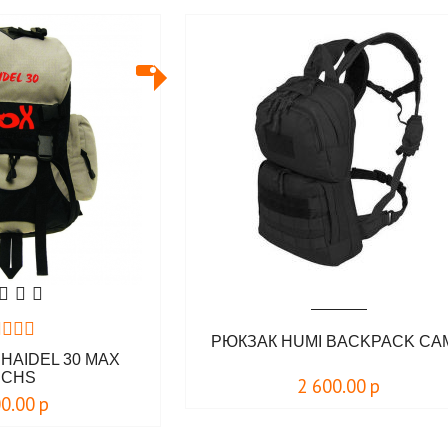
РЮКЗАК HUMI BACKPACK CA
HAIDEL 30 MAX
UCHS
2 600.00
р
00.00
р