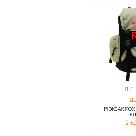
РЮКЗАК FOX 
F
2 6