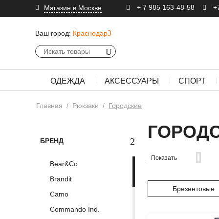
+ 7 985 163-48-58
+
Магазин в Москве
Ваш город:
Краснодар
ОДЕЖДА
АКСЕССУАРЫ
СПОРТ
Главная
/
Рюкзаки
/
Городские
ГОРОД
БРЕНД
Показать
Bear&Co
Brandit
Брезентовые
Camo
Commando Ind.