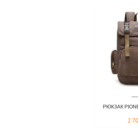
РЮКЗАК PION
2 7