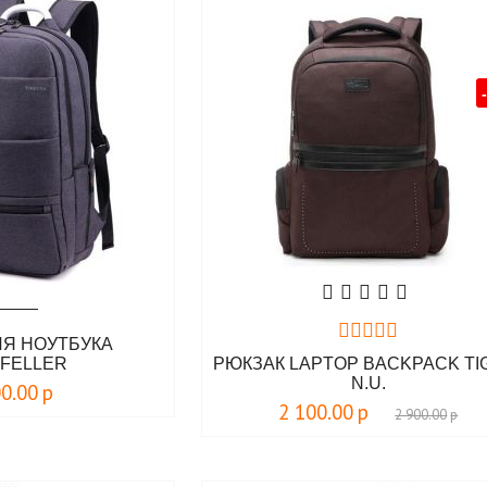
ЛЯ НОУТБУКА
FELLER
РЮКЗАК LAPTOP BACKPACK TI
N.U.
00.00
р
2 100.00
р
2 900.00
р