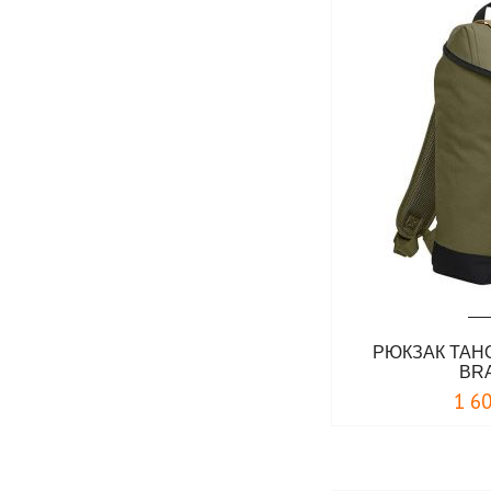
РЮКЗАК TAH
BR
1 6