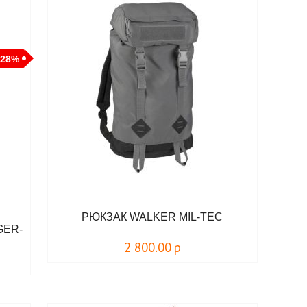
-28%
РЮКЗАК WALKER MIL-TEC
GER-
2 800.00
р