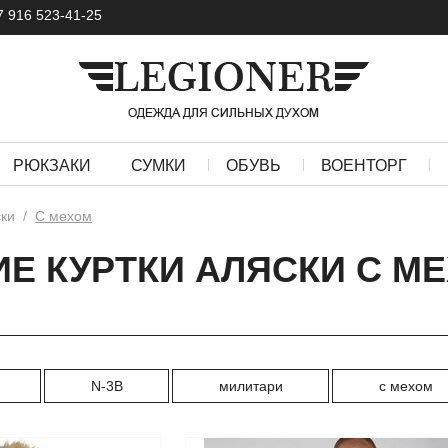
7 916 523-41-25
РЮКЗАКИ
СУМКИ
ОБУВЬ
ВОЕНТОРГ
ки
/
С мехом
Е КУРТКИ АЛЯСКИ С М
N-3B
милитари
с мехом