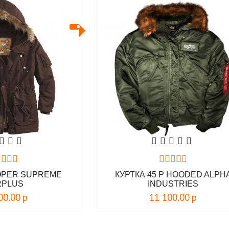
OPER SUPREME
КУРТКА 45 P HOODED ALPH
RPLUS
INDUSTRIES
00.00
р
11 100.00
р