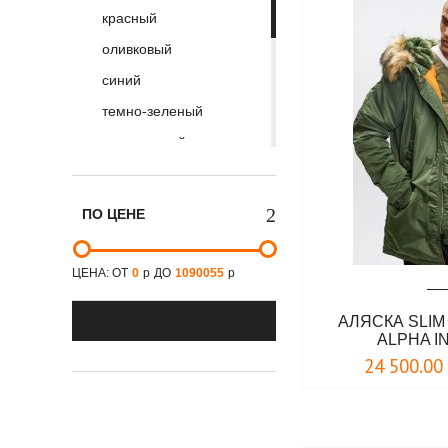
красный
оливковый
синий
темно-зеленый
темно-синий
хаки
черно-белый
ПО ЦЕНЕ
черный
светло-зеленый
ЦЕНА: ОТ
0
р
ДО
1090055
р
серо- зеленый
АЛЯСКА SLIM 
серый
ALPHA I
сине-серый
24 500.00
стальной
темно-оливковый