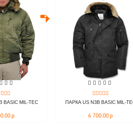
B BASIC MIL-TEC
ПАРКА US N3B BASIC MIL-T
00.00
р
6 700.00
р