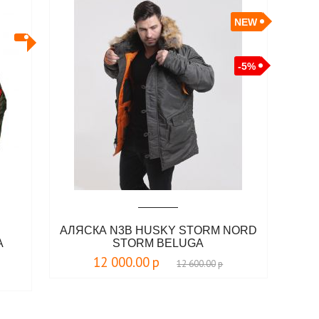
NEW
-5%
АЛЯСКА N3B HUSKY STORM NORD
A
STORM BELUGA
12 000.00
р
12 600.00
р