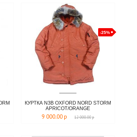
-25%
TORM
КУРТКА N3B OXFORD NORD STORM
APRICOT/ORANGE
9 000.00
р
12 000.00
р