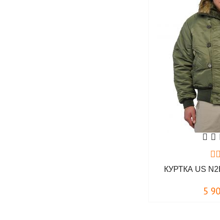
КУРТКА US N2
5 9