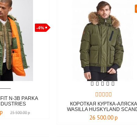
-4%
FIT N-3B PARKA
NDUSTRIES
КОРОТКАЯ КУРТКА-АЛЯСК
WASILLA HUSKYLAND SCAN
р
25 500.00
р
FINLAND
26 500.00
р