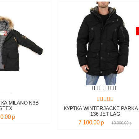
КА MILANO N3B
STEX
КУРТКА WINTERJACKE PARKA
136 JET LAG
00.00
р
7 100.00
р
10 000.00
р