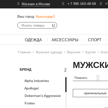
+ 7 985 163-48-58
+
Магазин в Москве
Ваш город:
Краснодар
ОДЕЖДА
АКСЕССУАРЫ
СПОРТ
Главная
/
Мужская одежда
/
Верхняя
/
Куртки
/
Аляс
МУЖСКИ
БРЕНД
Показать
Alpha Industries
Apolloget
оригинальные
Doberman's Aggressive
Fostex