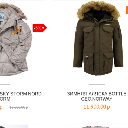
-5%
USKY STORM NORD
ЗИМНЯЯ АЛЯСКА BOTTLE
TORM
GEO.NORWAY
р
11 900.00
р
12 600.00
р