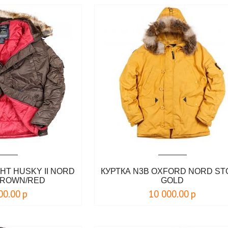
HT HUSKY II NORD
КУРТКА N3B OXFORD NORD S
BROWN/RED
GOLD
00.00
р
10 000.00
р