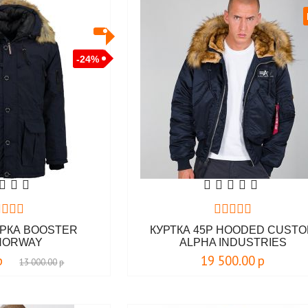
-24%
РКА BOOSTER
КУРТКА 45P HOODED CUST
NORWAY
ALPHA INDUSTRIES
р
19 500.00
р
13 000.00
р