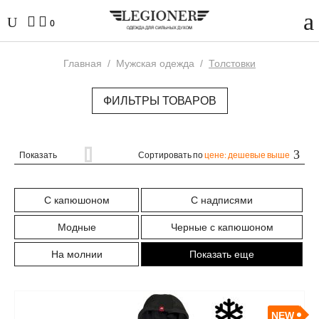
0
Главная
/
Мужская одежда
/
Толстовки
ФИЛЬТРЫ ТОВАРОВ
Показать
Сортировать по
цене: дешевые выше
С капюшоном
С надписями
Модные
Черные с капюшоном
На молнии
Показать еще
NEW