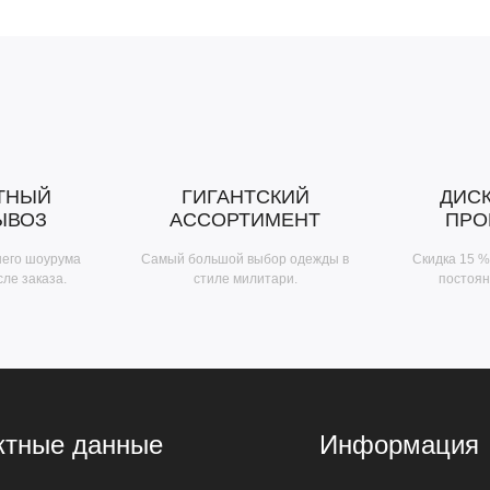
ТНЫЙ
ГИГАНТСКИЙ
ДИС
ЫВОЗ
АССОРТИМЕНТ
ПРО
шего шоурума
Самый большой выбор одежды в
Скидка 15 %
сле заказа.
стиле милитари.
постоян
ктные данные
Информация