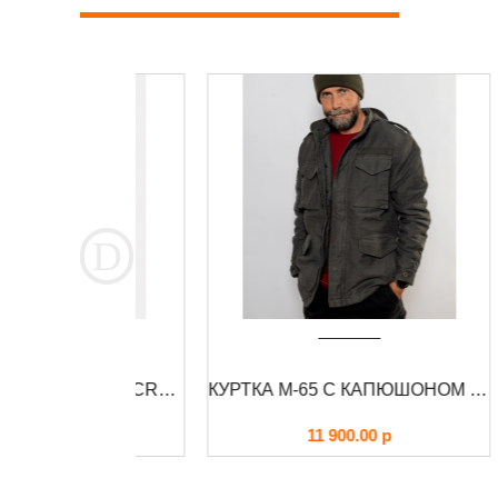
КУРТКА ДЕМИСЕЗОННАЯ CRONUS FOERSVERD
КУРТКА М-65 С КАПЮШОНОМ RAIDO FOERSVERD
00
р
11 900.00
р