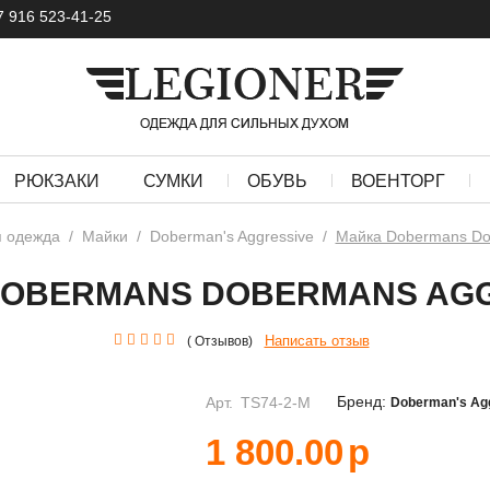
7 916 523-41-25
РЮКЗАКИ
СУМКИ
ОБУВЬ
ВОЕНТОРГ
 одежда
/
Майки
/
Doberman's Aggressive
/
Майка Dobermans Do
DOBERMANS DOBERMANS AGG
Написать отзыв
( Отзывов)
Бренд:
Арт.
TS74-2-M
Doberman's Ag
1 800.00
р