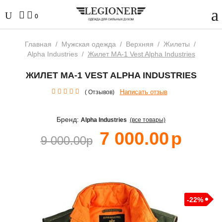
0
Главная
/
Мужская одежда
/
Верхняя
/
Жилеты
/
Alpha Industries
/
Жилет MA-1 Vest Alpha Industries
ЖИЛЕТ MA-1 VEST ALPHA INDUSTRIES
Написать отзыв
( Отзывов)
Бренд:
Alpha Industries
(все товары)
7 000.00
р
9 000.00
р
-22%