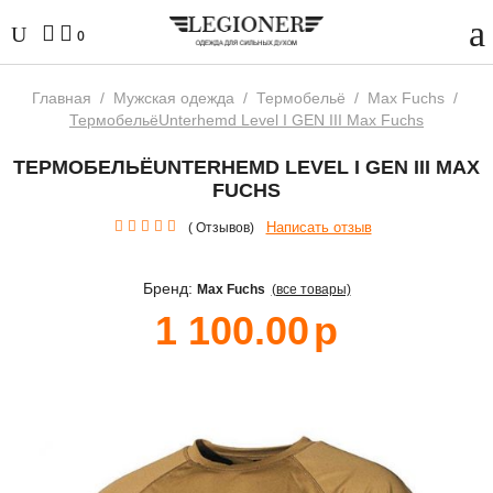
0
Главная
/
Мужская одежда
/
Термобельё
/
Max Fuchs
/
ТермобельёUnterhemd Level I GEN III Max Fuchs
ТЕРМОБЕЛЬЁUNTERHEMD LEVEL I GEN III MAX
FUCHS
Написать отзыв
( Отзывов)
Бренд:
Max Fuchs
(все товары)
1 100.00
р