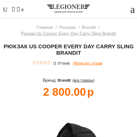
0
Главная
/
Рюкзаки
/
Brandit
/
Рюкзак Us Cooper Every Day Carry Sling Brandit
РЮКЗАК US COOPER EVERY DAY CARRY SLING
BRANDIT
Написать отзыв
(1 Отзыв)
Бренд:
Brandit
(все товары)
2 800.00
р