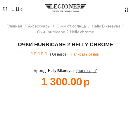
0
Главная
/
Аксессуары
/
Очки от солнца
/
Helly Bikereyes
/
Очки hurricane 2 Helly chrome
ОЧКИ HURRICANE 2 HELLY CHROME
Написать отзыв
( Отзывов)
Бренд:
Helly Bikereyes
(все товары)
1 300.00
р