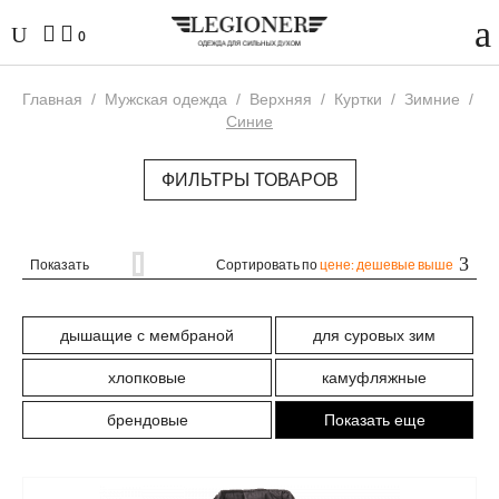
0
Главная
/
Мужская одежда
/
Верхняя
/
Куртки
/
Зимние
/
Синие
ФИЛЬТРЫ ТОВАРОВ
Показать
Сортировать по
цене: дешевые выше
дышащие с мембраной
для суровых зим
хлопковые
камуфляжные
брендовые
Показать еще