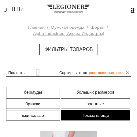
0
Главная
/
Мужская одежда
/
Шорты
/
Alpha Industries (Альфа Индастриз)
ФИЛЬТРЫ ТОВАРОВ
Показать
Сортировать по
цене: дешевые выше
бермуды
больших размеров
бриджи
военные
джинсовые
Показать еще