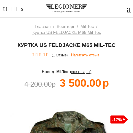
0
Главная
/
Военторг
/
Mil-Tec
/
Куртка US FELDJACKE M65 Mil-Tec
КУРТКА US FELDJACKE M65 MIL-TEC
Написать отзыв
(1 Отзыв)
Бренд:
Mil-Tec
(все товары)
3 500.00
р
4 200.00
р
-17%